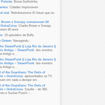
 Polenta
: Bruna Surfistinha
entos
: Cidades Improváveis
del mal
: Retrofuturismo–El futuro que no
ie Brown e Snoopy comemoram 60
 OutraCoisa
: Charlie Brown e Snoopy
oram 60 anos
io
: 10 episódios de Buffy
e Ontem
: Navegando…
ho SteamPunk § Loja Rio de Janeiro §
Rio Antigo ~ SteamPunk
: dos eventos
io Antigo e...
ho SteamPunk § Loja Rio de Janeiro §
Rio Antigo ~ SteamPunk
: dos eventos
io Antigo e...
 of the Guardians: The Owls of
le » OutraCoisa
: apresentados na TV
ixam em nada a desejar em...
 of the Guardians: The Owls of
le » OutraCoisa
: Snyder – de 300,
en e Sucker Punch –...