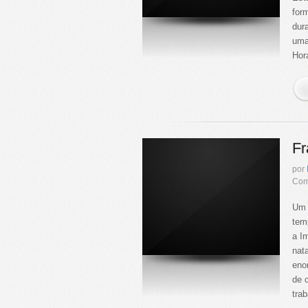
for
dur
uma
Hor
Fr
por
Com
Um 
tem
a I
nat
eno
de 
tra