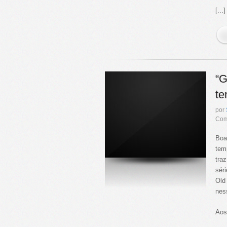
[...]
“G
te
por
Com
Boa
tem
tra
sér
Old
nes
Aos