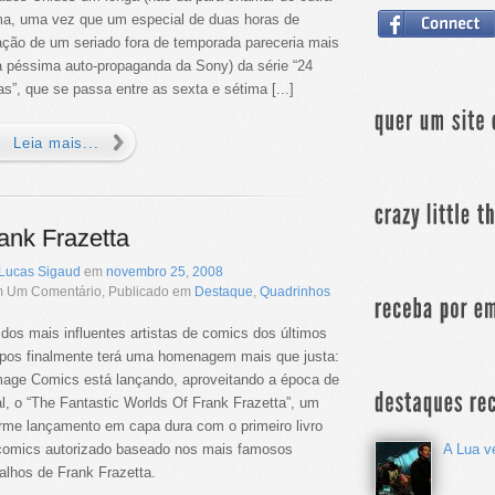
ma, uma vez que um especial de duas horas de
ação de um seriado fora de temporada pareceria mais
 péssima auto-propaganda da Sony) da série “24
as”, que se passa entre as sexta e sétima [...]
Leia mais...
ank Frazetta
Lucas Sigaud
em
novembro
25
,
2008
 Um Comentário, Publicado em
Destaque
,
Quadrinhos
dos mais influentes artistas de comics dos últimos
pos finalmente terá uma homenagem mais que justa:
mage Comics está lançando, aproveitando a época de
al, o “The Fantastic Worlds Of Frank Frazetta”, um
rme lançamento em capa dura com o primeiro livro
comics autorizado baseado nos mais famosos
A Lua v
balhos de Frank Frazetta.