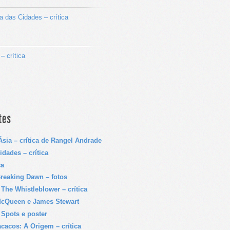
a das Cidades – crítica
– crítica
sia – crítica de Rangel Andrade
idades – crítica
ca
reaking Dawn – fotos
 The Whistleblower – crítica
McQueen e James Stewart
 Spots e poster
cacos: A Origem – crítica