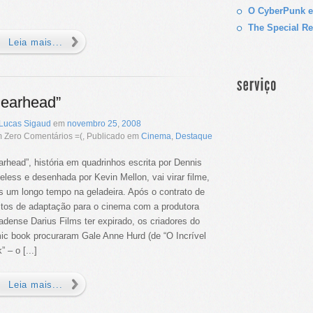
O CyberPunk e
The Special Re
Leia mais...
earhead”
Lucas Sigaud
em
novembro
25
,
2008
 Zero Comentários =(, Publicado em
Cinema
,
Destaque
arhead”, história em quadrinhos escrita por Dennis
eless e desenhada por Kevin Mellon, vai virar filme,
s um longo tempo na geladeira. Após o contrato de
eitos de adaptação para o cinema com a produtora
adense Darius Films ter expirado, os criadores do
ic book procuraram Gale Anne Hurd (de “O Incrível
” – o [...]
Leia mais...