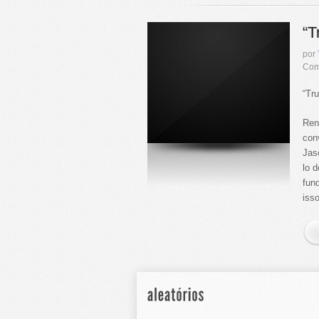
“T
por
Com
“Tr
Ren
con
Jas
lo 
fun
isso