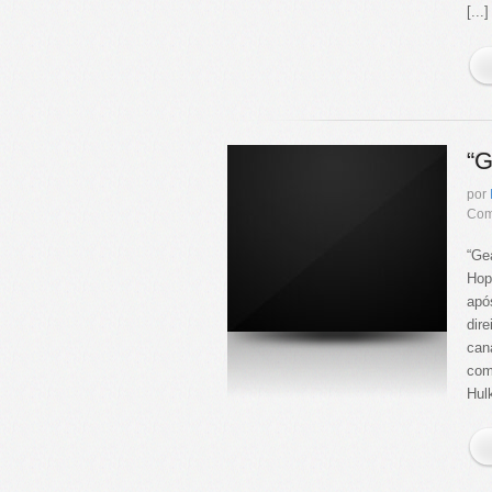
[...]
“G
por
Com
“Ge
Hop
apó
dir
can
com
Hulk