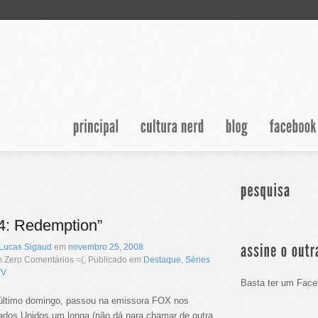
4: Redemption”
Lucas Sigaud
em
novembro
25
,
2008
 Zero Comentários =(, Publicado em
Destaque
,
Séries
TV
Basta ter um Faceb
último domingo, passou na emissora FOX nos
ados Unidos um longa (não dá para chamar de outra