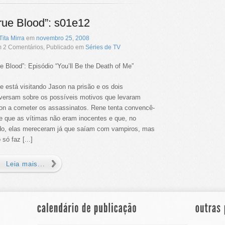
rue Blood”: s01e12
Tita Mirra
em
novembro
25
,
2008
 2 Comentários, Publicado em
Séries de TV
ue Blood”: Episódio “You’ll Be the Death of Me”
e está visitando Jason na prisão e os dois
versam sobre os possíveis motivos que levaram
on a cometer os assassinatos. Rene tenta convencê-
de que as vítimas não eram inocentes e que, no
do, elas mereceram já que saíam com vampiros, mas
 só faz [...]
Leia mais...