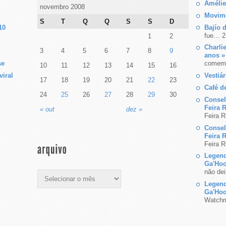
Amélie
novembro 2008
Movim
S
T
Q
Q
S
S
D
10
Bajío 
fue… 2
1
2
Charl
3
4
5
6
7
8
9
anos »
se
comem
10
11
12
13
14
15
16
viral
Vestiár
17
18
19
20
21
22
23
Café d
24
25
26
27
28
29
30
Consel
Feira 
« out
dez »
Feira R
Consel
Feira 
Feira R
Legend
Ga'Hoo
não de
Legend
Ga'Hoo
Watchm