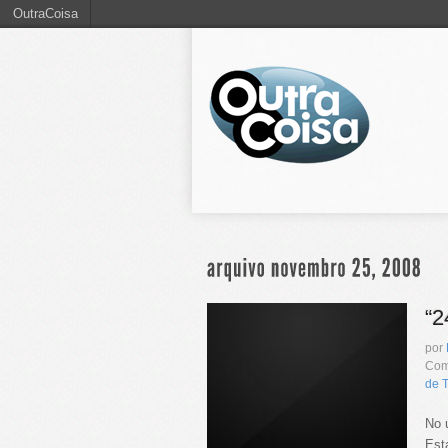
OutraCoisa
“2
por
Com
de 
No 
Est