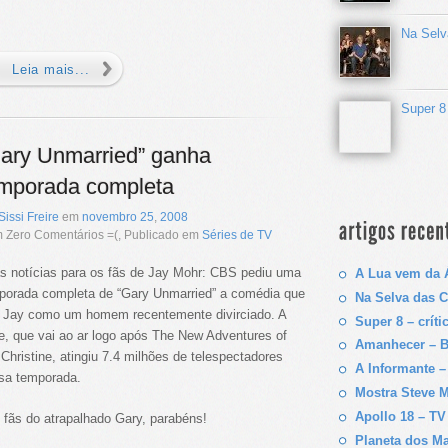
Na Selv
Leia mais...
Super 8 
ary Unmarried” ganha
mporada completa
Sissi Freire
em
novembro
25
,
2008
 Zero Comentários =(, Publicado em
Séries de TV
s notícias para os fãs de Jay Mohr: CBS pediu uma
A Lua vem da Á
porada completa de “Gary Unmarried” a comédia que
Na Selva das C
z Jay como um homem recentemente divirciado. A
Super 8 – críti
ie, que vai ao ar logo após The New Adventures of
Amanhecer – B
 Christine, atingiu 7.4 milhões de telespectadores
A Informante –
sa temporada.
Mostra Steve 
Apollo 18 – TV
 fãs do atrapalhado Gary, parabéns!
Planeta dos Ma