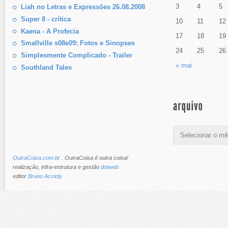
3
4
5
Liah no Letras e Expressões 26.08.2008
Super 8 - crítica
10
11
12
Kaena - A Profecia
17
18
19
Smallville s08e09: Fotos e Sinopses
24
25
26
Simplesmente Complicado - Trailer
« mai
Southland Tales
OutraCoisa.com.br
. OutraCoisa é outra coisa!
realização, infra-estrutura e gestão
dotweb
editor
Bruno Accioly