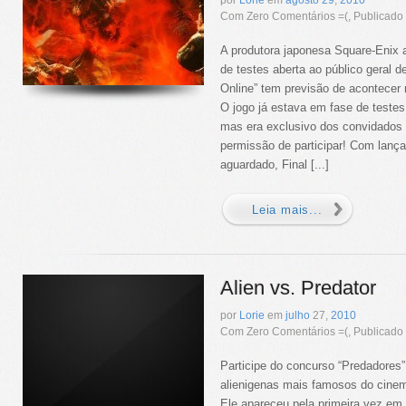
por
Lorie
em
agosto
29
,
2010
Com Zero Comentários =(, Publicad
A produtora japonesa Square-Enix 
de testes aberta ao público geral d
Online” tem previsão de acontecer 
O jogo já estava em fase de teste
mas era exclusivo dos convidados
permissão de participar! Com lanç
aguardado, Final [...]
Leia mais...
Alien vs. Predator
por
Lorie
em
julho
27,
2010
Com Zero Comentários =(, Publicad
Participe do concurso “Predadores
alienigenas mais famosos do cinem
Ele apareceu pela primeira vez em