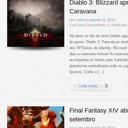
Diablo 3: Blizzard ap
Caravana
por
Lorie
em
agosto
31
,
2010
Com Zero Comentários =(, Publicad
Há anos os fãs da série Diablo ag
do game: Diablo 3. Para atiçar ain
dos RPGistas de plantão, Blizzard 
dias a caravana Artisan! A carava
acompanha os heróis pelo Santuár
plataforma centralizada onde os j
Quests, Crafts e [...]
Leia mais...
Final Fantasy XIV ab
setembro