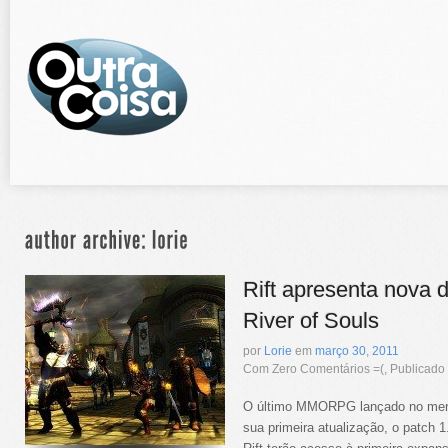
Rift apresenta nova
River of Souls
por
Lorie
em
março
30
,
2011
Com Zero Comentários =(, Publicad
O último MMORPG lançado no mer
sua primeira atualização, o patch 