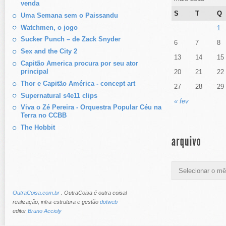
venda
S
T
Q
Uma Semana sem o Paissandu
Watchmen, o jogo
1
Sucker Punch – de Zack Snyder
6
7
8
Sex and the City 2
13
14
15
Capitão America procura por seu ator
principal
20
21
22
Thor e Capitão América - concept art
27
28
29
Supernatural s4e11 clips
« fev
Viva o Zé Pereira - Orquestra Popular Céu na
Terra no CCBB
The Hobbit
OutraCoisa.com.br
. OutraCoisa é outra coisa!
realização, infra-estrutura e gestão
dotweb
editor
Bruno Accioly