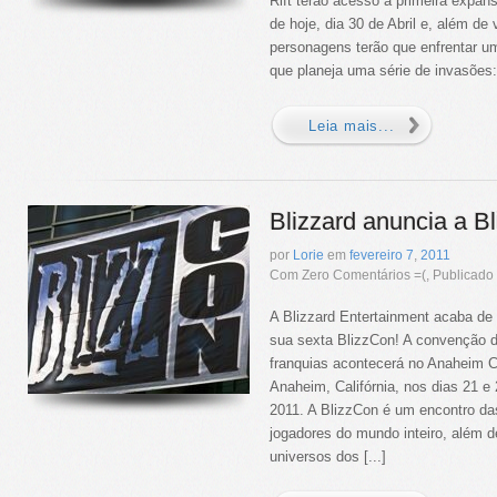
Rift terão acesso à primeira expan
de hoje, dia 30 de Abril e, além de
personagens terão que enfrentar u
que planeja uma série de invasões: 
Leia mais...
Blizzard anuncia a B
por
Lorie
em
fevereiro
7
,
2011
Com Zero Comentários =(, Publicad
A Blizzard Entertainment acaba de 
sua sexta BlizzCon! A convenção d
franquias acontecerá no Anaheim C
Anaheim, Califórnia, nos dias 21 e
2011. A BlizzCon é um encontro d
jogadores do mundo inteiro, além 
universos dos [...]