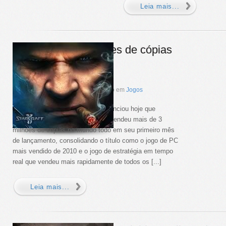
Leia mais...
Starcraft 2 – 3 milhões de cópias
em um mês
por
Lorie
em
setembro
2
,
2010
Com Zero Comentários =(, Publicado em
Jogos
A Blizzard Entertainment, Inc. anunciou hoje que
StarCraft® II: Wings of Liberty™ vendeu mais de 3
milhões de cópias no mundo todo em seu primeiro mês
de lançamento, consolidando o título como o jogo de PC
mais vendido de 2010 e o jogo de estratégia em tempo
real que vendeu mais rapidamente de todos os [...]
Leia mais...