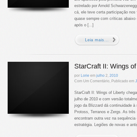
estrelado por Arnold Schwarzenegg
cá, ele teve certa participação no
quase sempre com críticas abaixo
após o [...]
Leia mais...
StarCraft II: Wings of
por
Lorie
em
julho
2,
2010
Com Um Comentário, Publicado em
StarCraft II: Wings of Liberty chega
julho de 2010 e com versão totalm
jogo da Blizzard dá continuidade à
Protoss, Terranos e Zergs. As três
encontram outra vez na sequência d
estratégia. Legiões de novas e anti