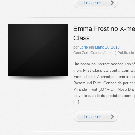
Leia mais...
Emma Frost no X-men
Class
por
Lorie
em
junho
10
,
2010
Com Zero Comentários =(, Publicad
Um boato na internet acendeu os f
men: First Class vai contar com a 
Emma Frost. A princípio seria interp
Rosamund Pike. Conhecida por ser
Miranda Frost (007 – Um Novo Dia 
foi vista saindo da produtora com
[...]
Leia mais...