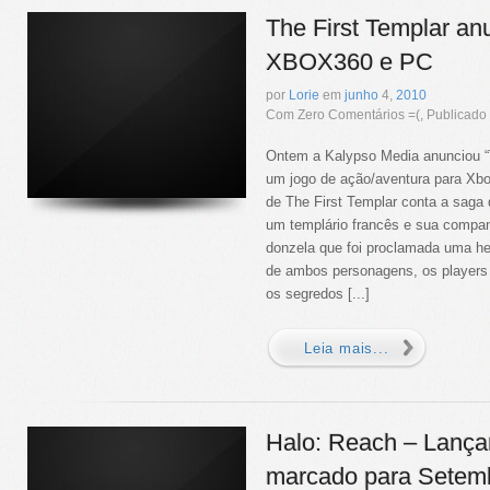
The First Templar an
XBOX360 e PC
por
Lorie
em
junho
4,
2010
Com Zero Comentários =(, Publicad
Ontem a Kalypso Media anunciou “T
um jogo de ação/aventura para Xbo
de The First Templar conta a saga
um templário francês e sua compa
donzela que foi proclamada uma he
de ambos personagens, os players
os segredos [...]
Leia mais...
Halo: Reach – Lanç
marcado para Setem