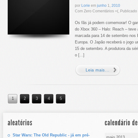
por
Lorie
em
junho
1,
2010
Com Zero Comentários =(, Publicad
Os fãs já podem comemorar! O gam
do Xbox 360 – Halo: Reach – teve 
marcada para 14 de setembro nos 
Europa. O Japão receberá o jogo um
15 de setembro. A produtora da séri
o [...]
Leia mais...
1
2
3
4
5
Star Wars: The Old Republic - já em pré-
maio 2013