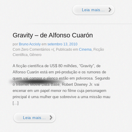
Leia mais...
Gravity – de Alfonso Cuarón
por
Bruno Accioly
em
setembro
13
,
2010
Com Zero Comentários =(, Publicado em
Cinema
, Ficção
Científica, Gênero
A ficção científica de US$ 80 milhões, “Gravity”, de
Alfonso Cuarón está em pré-produção e os rumores de
quem vai compor o elenco estão em polvorosa. Segundo
o Internet Movie Data Base, Robert Downey Jr. vai
encenar em um papel menor no filme cuja personagem
principal é uma mulher que sobrevive a uma missão mau
[...]
Leia mais...