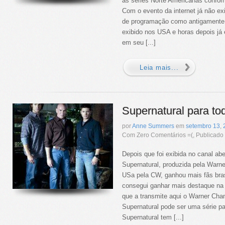
as séries Norte Americanas conform
Com o evento da internet já não ex
de programação como antigamente.
exibido nos USA e horas depois já é
em seu [...]
Leia mais...
Supernatural para to
por
Anne Summers
em
setembro
13
,
Com Zero Comentários =(, Publicad
Depois que foi exibida no canal ab
Supernatural, produzida pela Warne
USa pela CW, ganhou mais fãs brasi
consegui ganhar mais destaque na
que a transmite aqui o Warner Ch
Supernatural pode ser uma série pa
Supernatural tem [...]