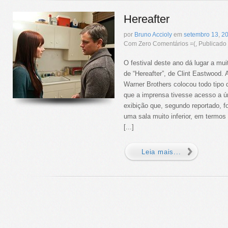
Hereafter
por
Bruno Accioly
em
setembro
13
,
2
Com Zero Comentários =(, Publicad
O festival deste ano dá lugar a mu
de “Hereafter”, de Clint Eastwood.
Warner Brothers colocou todo tipo 
que a imprensa tivesse acesso a ú
exibição que, segundo reportado, f
uma sala muito inferior, em termos
[...]
Leia mais...