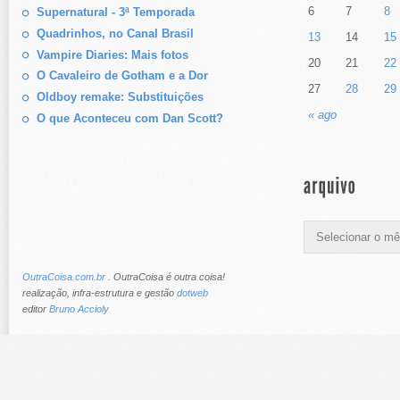
6
7
8
Supernatural - 3ª Temporada
Quadrinhos, no Canal Brasil
13
14
15
Vampire Diaries: Mais fotos
20
21
22
O Cavaleiro de Gotham e a Dor
27
28
29
Oldboy remake: Substituições
« ago
O que Aconteceu com Dan Scott?
OutraCoisa.com.br
. OutraCoisa é outra coisa!
realização, infra-estrutura e gestão
dotweb
editor
Bruno Accioly