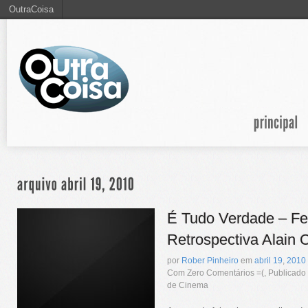
OutraCoisa
É Tudo Verdade – Fes
Retrospectiva Alain C
por
Rober Pinheiro
em
abril
19
,
2010
Com Zero Comentários =(, Publicad
de Cinema