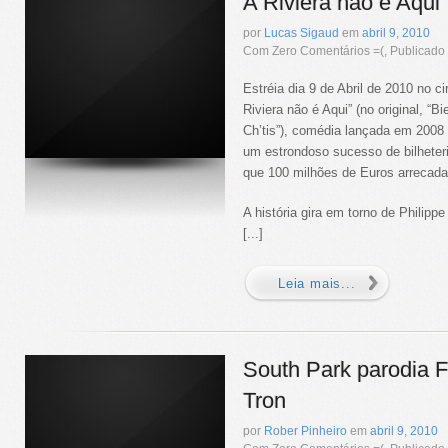
A Riviera não é Aqui
por
Lucas Sigaud
em
abril
9
,
2010
Com Zero Comentários =(, Publicad
Estréia dia 9 de Abril de 2010 no cir
Riviera não é Aqui” (no original, “
Ch’tis”), comédia lançada em 2008 
um estrondoso sucesso de bilhete
que 100 milhões de Euros arrecad
A história gira em torno de Philipp
[...]
Leia mais...
South Park parodia 
Tron
por
Rober Pinheiro
em
abril
9
,
2010