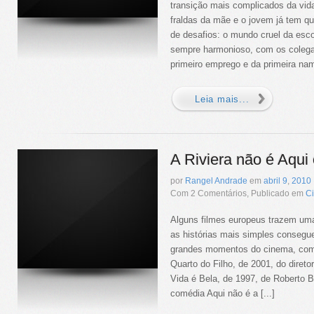
transição mais complicados da vid
fraldas da mãe e o jovem já tem qu
de desafios: o mundo cruel da esco
sempre harmonioso, com os colega
primeiro emprego e da primeira namo
Leia mais...
A Riviera não é Aqui
por
Rangel Andrade
em
abril
9
,
2010
Com 2 Comentários, Publicado em
C
Alguns filmes europeus trazem um
as histórias mais simples consegu
grandes momentos do cinema, com
Quarto do Filho, de 2001, do direto
Vida é Bela, de 1997, de Roberto B
comédia Aqui não é a [...]