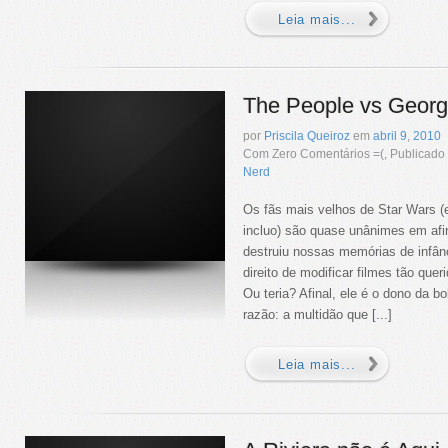
Leia mais...
The People vs Geor
por
Priscila Queiroz
em
abril
9
,
2010
Com Zero Comentários =(, Publicad
Nerd
Os fãs mais velhos de Star Wars (
incluo) são quase unânimes em af
destruiu nossas memórias de infânc
direito de modificar filmes tão quer
Ou teria? Afinal, ele é o dono da 
razão: a multidão que [...]
Leia mais...