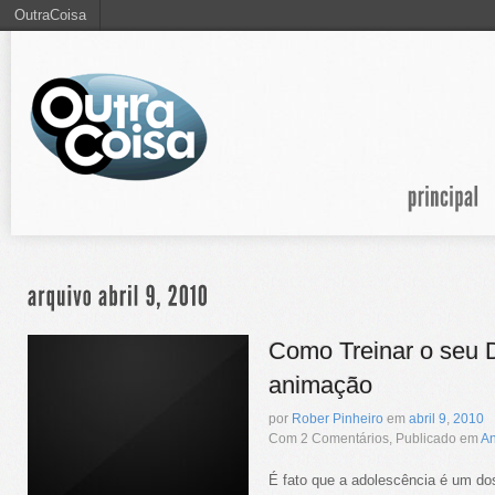
OutraCoisa
Como Treinar o seu 
animação
por
Rober Pinheiro
em
abril
9
,
2010
Com 2 Comentários, Publicado em
A
É fato que a adolescência é um do