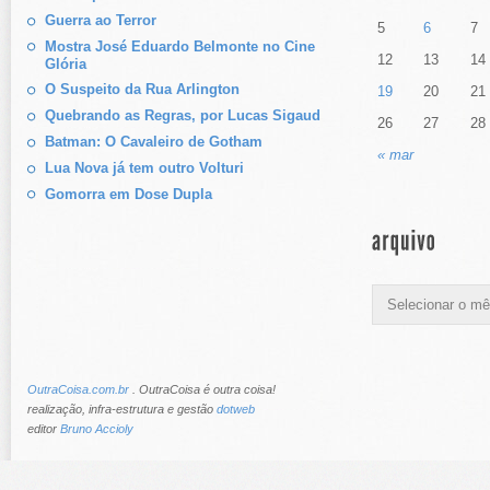
Guerra ao Terror
5
6
7
Mostra José Eduardo Belmonte no Cine
12
13
14
Glória
O Suspeito da Rua Arlington
19
20
21
Quebrando as Regras, por Lucas Sigaud
26
27
28
Batman: O Cavaleiro de Gotham
« mar
Lua Nova já tem outro Volturi
Gomorra em Dose Dupla
OutraCoisa.com.br
. OutraCoisa é outra coisa!
realização, infra-estrutura e gestão
dotweb
editor
Bruno Accioly