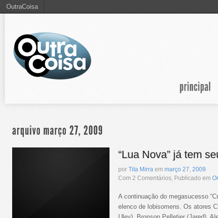
OutraCoisa
“Lua Nova” já tem se
por
Tita Mirra
em
março
27
,
2009
Com 2 Comentários, Publicado em
O
A continuação do megasucesso “Cr
elenco de lobisomens. Os atores 
Uley), Bronson Pelletier (Jared), Al