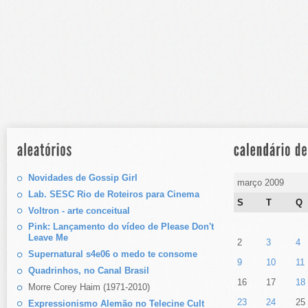
Novidades de Gossip Girl
março 2009
Lab. SESC Rio de Roteiros para Cinema
S
T
Q
Voltron - arte conceitual
Pink: Lançamento do vídeo de Please Don't
Leave Me
2
3
4
Supernatural s4e06 o medo te consome
9
10
11
Quadrinhos, no Canal Brasil
16
17
18
Morre Corey Haim (1971-2010)
23
24
25
Expressionismo Alemão no Telecine Cult