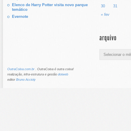
Elenco de Harry Potter visita novo parque
30
31
temático
« fev
Evernote
OutraCoisa.com.br
. OutraCoisa é outra coisa!
realização, infra-estrutura e gestão
dotweb
editor
Bruno Accioly