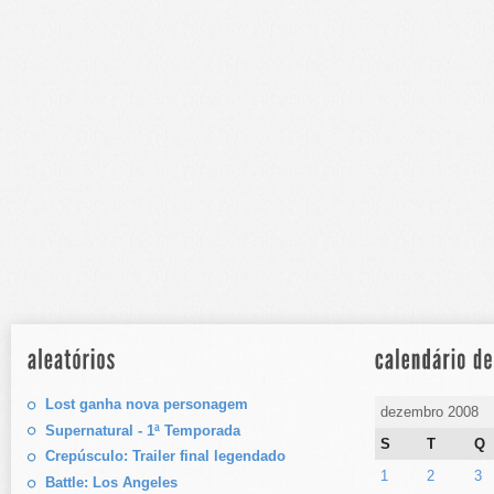
Lost ganha nova personagem
dezembro 2008
Supernatural - 1ª Temporada
S
T
Q
Crepúsculo: Trailer final legendado
1
2
3
Battle: Los Angeles