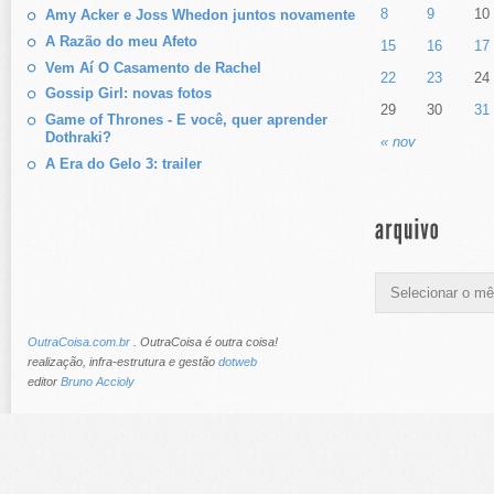
8
9
10
Amy Acker e Joss Whedon juntos novamente
A Razão do meu Afeto
15
16
17
Vem Aí O Casamento de Rachel
22
23
24
Gossip Girl: novas fotos
29
30
31
Game of Thrones - E você, quer aprender
Dothraki?
« nov
A Era do Gelo 3: trailer
OutraCoisa.com.br
. OutraCoisa é outra coisa!
realização, infra-estrutura e gestão
dotweb
editor
Bruno Accioly