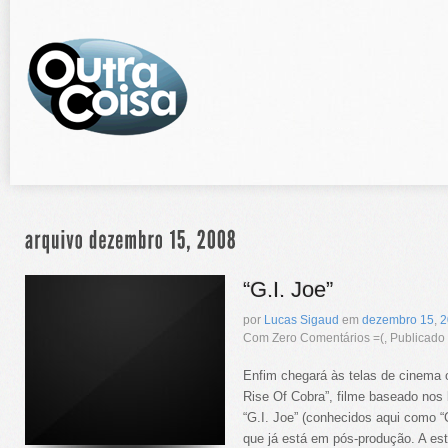
“G.I. Joe”
por
Lucas Sigaud
em
dezembro
15
,
2
Com Zero Comentários =(, Publicad
Enfim chegará às telas de cinema 
Rise Of Cobra”, filme baseado nos 
“G.I. Joe” (conhecidos aqui como
que já está em pós-produção. A es