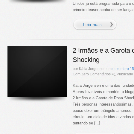
Unidos já está programada para o d
primeiro teaser acaba de ser lançad
Leia mais...
2 Irmãos e a Garota
Shocking
por Kátia Jórgensen em
dezembro
15
Com Zero Comentários =(, Publicad
Kátia Jórgensen é uma das fundado
Atores Invisíveis e mantém o blo
2 Irmãos e a Garota de Rosa Shocki
Três personas interessantíssimas. 
pouco dizer um triângulo amoroso.
círculo, um ciclo de idas e vindas 
tentando se [...]