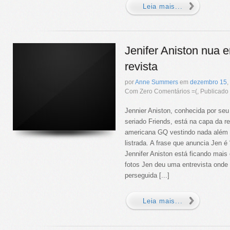
Leia mais...
Jenifer Aniston nua 
revista
por
Anne Summers
em
dezembro
15
,
Com Zero Comentários =(, Publicad
Jennier Aniston, conhecida por seu
seriado Friends, está na capa da r
americana GQ vestindo nada além
listrada. A frase que anuncia Jen 
Jennifer Aniston está ficando mais
fotos Jen deu uma entrevista onde 
perseguida [...]
Leia mais...