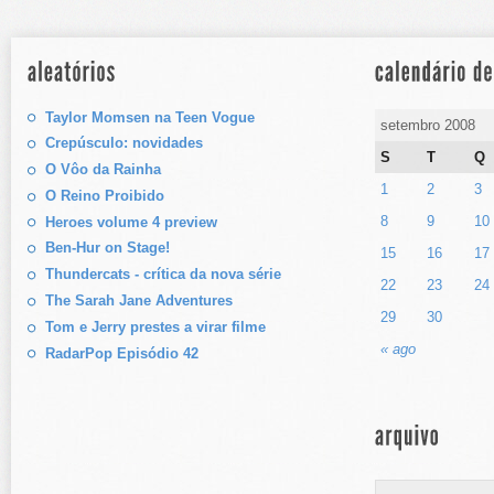
Taylor Momsen na Teen Vogue
setembro 2008
Crepúsculo: novidades
S
T
Q
O Vôo da Rainha
1
2
3
O Reino Proibido
8
9
10
Heroes volume 4 preview
Ben-Hur on Stage!
15
16
17
Thundercats - crítica da nova série
22
23
24
The Sarah Jane Adventures
29
30
Tom e Jerry prestes a virar filme
« ago
RadarPop Episódio 42