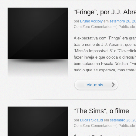
“Fringe”, por J.J. Ab
por
Bruno Accioly
em
setembro
26
,
2
Com Zero Comentários =(, Publicad
A expectativa com “Fringe” era gran
trás o nome de J.J. Abrams, que no
“Missão Impossível 3” e “Cloverfiel
fazer inveja e que coloca o diretor/
bem cotado na Escala Nérdica. “Fr
tudo o que se esperava, mas trata-
Leia mais...
“The Sims”, o filme
por
Lucas Sigaud
em
setembro
26
,
2
Com Zero Comentários =(, Publicad