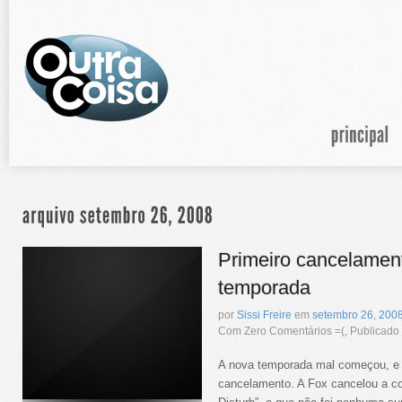
Primeiro cancelamen
temporada
por
Sissi Freire
em
setembro
26
,
200
Com Zero Comentários =(, Publicad
A nova temporada mal começou, e 
cancelamento. A Fox cancelou a c