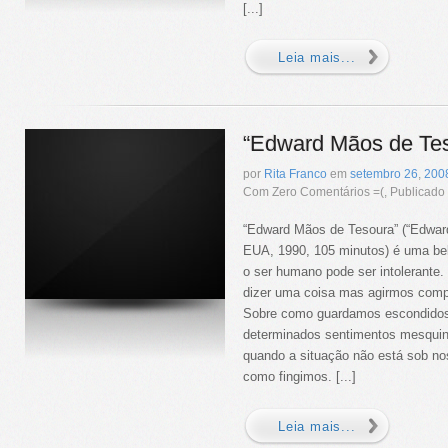
[...]
Leia mais...
“Edward Mãos de Te
por
Rita Franco
em
setembro
26
,
200
Com Zero Comentários =(, Publicad
“Edward Mãos de Tesoura” (“Edwar
EUA, 1990, 105 minutos) é uma be
o ser humano pode ser intolerant
dizer uma coisa mas agirmos compl
Sobre como guardamos escondidos
determinados sentimentos mesquin
quando a situação não está sob no
como fingimos. [...]
Leia mais...