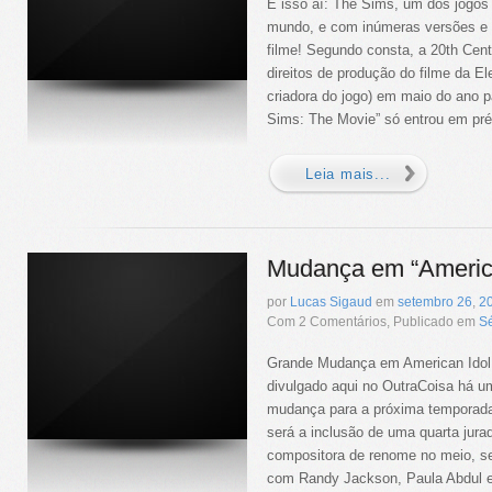
É isso aí: The Sims, um dos jogos
mundo, e com inúmeras versões e e
filme! Segundo consta, a 20th Cen
direitos de produção do filme da El
criadora do jogo) em maio do ano 
Sims: The Movie” só entrou em pré-
Leia mais...
Mudança em “America
por
Lucas Sigaud
em
setembro
26
,
2
Com 2 Comentários, Publicado em
Sé
Grande Mudança em American Idol 
divulgado aqui no OutraCoisa há u
mudança para a próxima temporada
será a inclusão de uma quarta jura
compositora de renome no meio, se
com Randy Jackson, Paula Abdul e