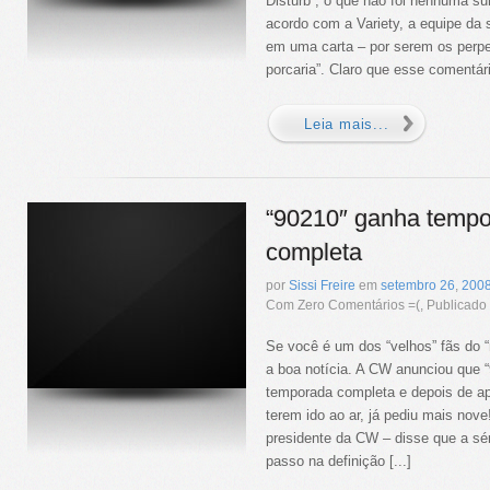
Disturb”, o que não foi nenhuma su
acordo com a Variety, a equipe da 
em uma carta – por serem os perpe
porcaria”. Claro que esse comentário
Leia mais...
“90210″ ganha temp
completa
por
Sissi Freire
em
setembro
26
,
200
Com Zero Comentários =(, Publicad
Se você é um dos “velhos” fãs do “
a boa notícia. A CW anunciou que 
temporada completa e depois de a
terem ido ao ar, já pediu mais nove
presidente da CW – disse que a sé
passo na definição [...]