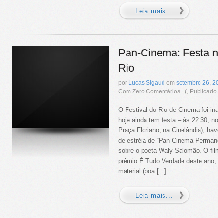
Leia mais...
Pan-Cinema: Festa no
Rio
por
Lucas Sigaud
em
setembro
26
,
2
Com Zero Comentários =(, Publicad
O Festival do Rio de Cinema foi i
hoje ainda tem festa – às 22:30, 
Praça Floriano, na Cinelândia), ha
de estréia de “Pan-Cinema Perman
sobre o poeta Waly Salomão. O fil
prêmio É Tudo Verdade deste ano,
material (boa [...]
Leia mais...