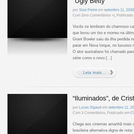
“Ugly Betty”
por
Sissi Freire
em
setembro
11
,
200
Com Zero Comentários =(, Publicad
Vocês se lembram do charmoso cap
que levou um tiro e morreu na últi
Grant Bowler saiu da ilha perdida n
parar em Nova Iorque, no luxuoso 
O ator australiano foi chamado para
série como o novo [...]
Leia mais...
“Iluminados”, de Cris
por
Lucas Sigaud
em
setembro
11
,
2
Com 3 Comentários, Publicado em
C
Chega aos cinemas amanhã mais 
brasileira alternativa digna de nota: