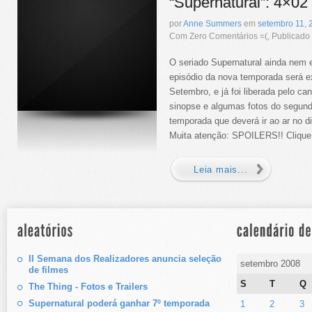
“Supernatural”: 4×02
por
Anne Summers
em
setembro
11
,
Com Zero Comentários =(, Publicad
O seriado Supernatural ainda nem e
episódio da nova temporada será ex
Setembro, e já foi liberada pelo c
sinopse e algumas fotos do segund
temporada que deverá ir ao ar no d
Muita atenção: SPOILERS!! Clique a
Leia mais...
II Semana dos Realizadores anuncia seleção
setembro 2008
de filmes
S
T
Q
The Thing - Fotos e Trailers
Supernatural poderá ganhar 7º temporada
1
2
3