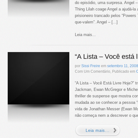
do episódio, uma surpresa. Angel –
Thing Lilah coage Angel a ajudá-la 
prisioneiro trancado pelos “Powers
que-valem”. Angel – [...]
Leia mais...
“A Lista – Você está l
por
Sissi Freire
em
setembro
11
,
200
Com Um Comentário, Publicado em
“A Lista – Você Está Livre Hoje?” 
Jackman, Ewan McGregor e Michel
thriller de suspense que mostra c
mudada ao se conhecer a pessoa “c
vida de Jonathan Messer (Ewan McG
não começa nem a descrever o que 
Leia mais...