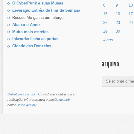
O CyberPunk e suas Musas
8
9
10
Leverage: Estréia de Fim de Semana
15
16
17
Rescue Me ganha um reforço
22
23
24
Abaixo o Amor
29
30
Muito mais estréias!
Inkworks fecha as portas!
« ago
Cidade das Donzelas
OutraCoisa.com.br
. OutraCoisa é outra coisa!
realização, infra-estrutura e gestão
dotweb
editor
Bruno Accioly