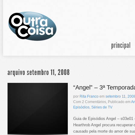
“Angel” – 3ª Temporad
por
Rita Franco
em
setembro
11
,
200
Com 2 Comentários, Publicado em
An
Episódios
,
Séries de TV
Guia de Episódios Angel – s03e01
Hearthrob Angel procura recuperar-
causado pela morte do amor de sua 