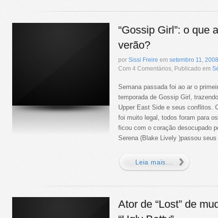
“Gossip Girl”: o que
verão?
por
Sissi Freire
em
setembro
11
,
200
Com 4 Comentários, Publicado em
Sé
Semana passada foi ao ar o primei
temporada de Gossip Girl, trazendo
Upper East Side e seus conflitos. 
foi muito legal, todos foram para
ficou com o coração desocupado p
Serena (Blake Lively )passou seus d
Leia mais...
Ator de “Lost” de mu