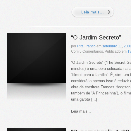
Leia mais...
“O Jardim Secreto”
por
Rita Franco
em
setembro
11
,
200
Com 5 Comentários, Publicado em
T
“O Jardim Secreto” (“The Secret Ga
minutos) é uma obra colocada na cat
“filmes para a família”. É, sim, um 
considerá-lo apenas isso é reduzir 
obra da escritora Frances Hodgson 
também de “A Princesinha”), o filme
uma garota [...]
Leia mais...