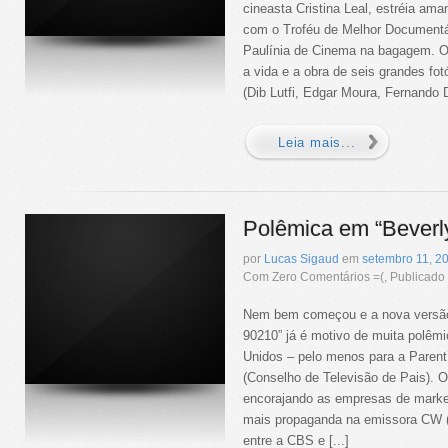
cineasta Cristina Leal, estréia ama
com o Troféu de Melhor Documentár
Paulínia de Cinema na bagagem. O 
a vida e a obra de seis grandes fotó
(Dib Lutfi, Edgar Moura, Fernando D
Leia mais...
Polêmica em “Beverly
por
Lucas Sigaud
em
setembro
11
,
2
Com Zero Comentários =(, Publicad
Nem bem começou e a nova versão 
90210” já é motivo de muita polêm
Unidos – pelo menos para a Parent’
(Conselho de Televisão de Pais). 
encorajando as empresas de marke
mais propaganda na emissora CW (
entre a CBS e [...]