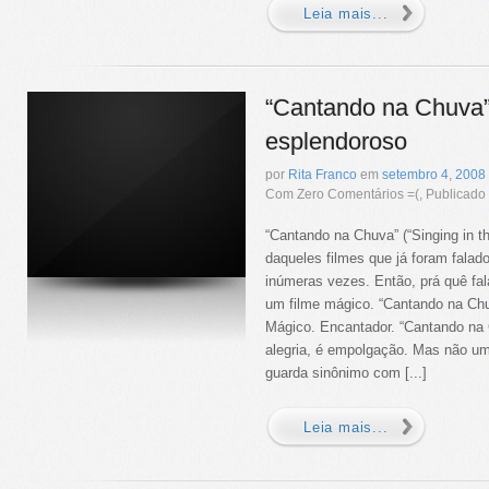
Leia mais...
“Cantando na Chuva”
esplendoroso
por
Rita Franco
em
setembro
4
,
2008
Com Zero Comentários =(, Publicad
“Cantando na Chuva” (“Singing in th
daqueles filmes que já foram fala
inúmeras vezes. Então, prá quê fa
um filme mágico. “Cantando na Chu
Mágico. Encantador. “Cantando na C
alegria, é empolgação. Mas não u
guarda sinônimo com [...]
Leia mais...