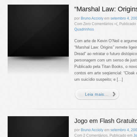
“Marshal Law: Origin
por
Bruno Accioly
em
setembro
4
,
20
Com Zero Comentários =(, Publicad
Quadrinhos
Com arte de Kevin O’Neil e argumen
“Marshal Law: Origins” remete lige
Dread” ao retratar o futuro distópi
personagem com um senso de justiç
Publicado pela Titan Books, o novo
contos em arte seqüencial: “Cloak o
um suicídio suspeito; e [...]
Leia mais...
Jogo em Flash Gratuit
por
Bruno Accioly
em
setembro
4
,
20
Com 2 Comentários, Publicado em
J