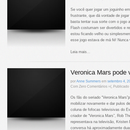
Se você quer jogar um joguinho em F
frustrante, que dá vontade de jogar 
basta tentar sua sorte com o jogo
Flash costumam ser divertidos e r
estou ficando velho ou simplesment
esse jogo estava de má fé! Nunca vi
Leia mais...
Veronica Mars pode v
por
Anne Summers
em
setembro
4
,
2
Com Zero Comentários =(, Publicad
Os fãs do seriado “Veronica Mars
mobilizar novamente e dar pulos de 
coluna de fofocas televisivas do 
criador de “Veronica Mars”, Rob Th
representava na televisão, Kristen
conversa há aproximadamente dua