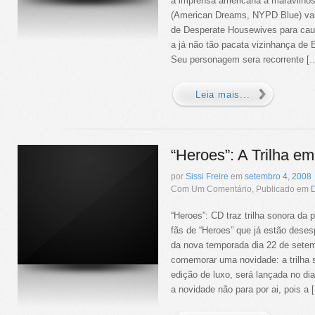
a imprensa americana a maravilho
(American Dreams, NYPD Blue) vai 
de Desperate Housewives para cau
a já não tão pacata vizinhança de 
Seu personagem sera recorrente [..
Leia mais...
“Heroes”: A Trilha e
por
Sissi Freire
em
setembro
4
,
2008
Com Um Comentário, Publicado em
“Heroes”: CD traz trilha sonora da
fãs de “Heroes” que já estão deses
da nova temporada dia 22 de sete
comemorar uma novidade: a trilha 
edição de luxo, será lançada no d
a novidade não para por ai, pois a [.