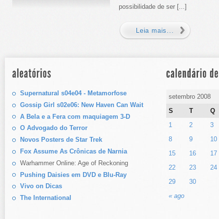
possibilidade de ser [...]
Leia mais...
Supernatural s04e04 - Metamorfose
setembro 2008
Gossip Girl s02e06: New Haven Can Wait
S
T
Q
A Bela e a Fera com maquiagem 3-D
1
2
3
O Advogado do Terror
8
9
10
Novos Posters de Star Trek
Fox Assume As Crônicas de Narnia
15
16
17
Warhammer Online: Age of Reckoning
22
23
24
Pushing Daisies em DVD e Blu-Ray
29
30
Vivo on Dicas
« ago
The International