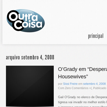
O’Grady em “Desper
Housewives”
por
Sissi Freire
em
setembro
4
,
2008
Com Zero Comentários =(, Publicad
Gail O’Grady no elenco de Despe
tigresa vai invadir no melhor estilo